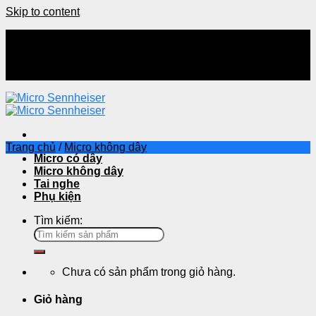
Skip to content
Chia sẻ kiến thức
Hướng dẫn mua hàng
Hướng dẫn thanh toán
Liên hệ
Trang chủ
/
Micro không dây
Micro có dây
Micro không dây
Tai nghe
Phụ kiện
Tìm kiếm:
Chưa có sản phẩm trong giỏ hàng.
Giỏ hàng