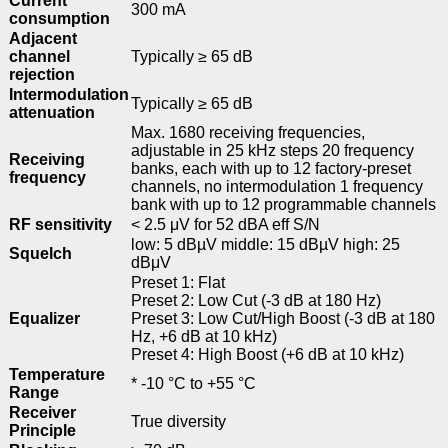
Current
300 mA
consumption
Adjacent
channel
Typically ≥ 65 dB
rejection
Intermodulation
Typically ≥ 65 dB
attenuation
Max. 1680 receiving frequencies,
adjustable in 25 kHz steps 20 frequency
Receiving
banks, each with up to 12 factory-preset
frequency
channels, no intermodulation 1 frequency
bank with up to 12 programmable channels
RF sensitivity
< 2.5 μV for 52 dBA eff S/N
low: 5 dBµV middle: 15 dBµV high: 25
Squelch
dBμV
Preset 1: Flat
Preset 2: Low Cut (-3 dB at 180 Hz)
Equalizer
Preset 3: Low Cut/High Boost (-3 dB at 180
Hz, +6 dB at 10 kHz)
Preset 4: High Boost (+6 dB at 10 kHz)
Temperature
* -10 °C to +55 °C
Range
Receiver
True diversity
Principle