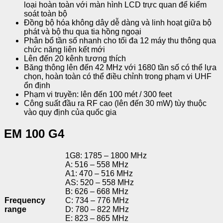
loại hoàn toàn với màn hình LCD trực quan để kiểm
soát toàn bộ
Đồng bộ hóa không dây dễ dàng và linh hoạt giữa bộ
phát và bộ thu qua tia hồng ngoại
Phân bổ tần số nhanh cho tối đa 12 máy thu thông qua
chức năng liên kết mới
Lên đến 20 kênh tương thích
Băng thông lên đến 42 MHz với 1680 tần số có thể lựa
chọn, hoàn toàn có thể điều chỉnh trong phạm vi UHF
ổn định
Phạm vi truyền: lên đến 100 mét / 300 feet
Công suất đầu ra RF cao (lên đến 30 mW) tùy thuộc
vào quy định của quốc gia
EM 100 G4
1G8: 1785 – 1800 MHz
A: 516 – 558 MHz
A1: 470 – 516 MHz
AS: 520 – 558 MHz
B: 626 – 668 MHz
Frequency
C: 734 – 776 MHz
range
D: 780 – 822 MHz
E: 823 – 865 MHz