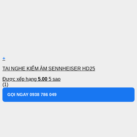
+
TAI NGHE KIỂM ÂM SENNHEISER HD25
Được xếp hạng
5.00
5 sao
(1)
GỌI NGAY 0938 786 049