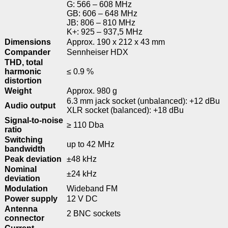
G: 566 – 608 MHz
GB: 606 – 648 MHz
JB: 806 – 810 MHz
K+: 925 – 937,5 MHz
Dimensions
Approx. 190 x 212 x 43 mm
Compander
Sennheiser HDX
THD, total
harmonic
≤ 0.9 %
distortion
Weight
Approx. 980 g
6.3 mm jack socket (unbalanced): +12 dBu
Audio output
XLR socket (balanced): +18 dBu
Signal-to-noise
≥ 110 Dba
ratio
Switching
up to 42 MHz
bandwidth
Peak deviation
±48 kHz
Nominal
±24 kHz
deviation
Modulation
Wideband FM
Power supply
12 V DC
Antenna
2 BNC sockets
connector