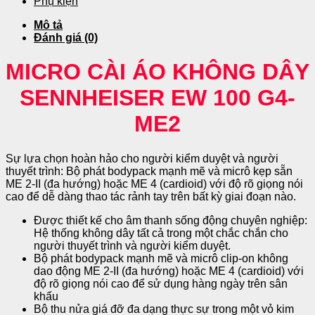
Phụ kiện
Mô tả
Đánh giá (0)
MICRO CÀI ÁO KHÔNG DÂY
SENNHEISER EW 100 G4-
ME2
Sự lựa chọn hoàn hảo cho người kiểm duyệt và người
thuyết trình: Bộ phát bodypack mạnh mẽ và micrô kẹp sẵn
ME 2-II (đa hướng) hoặc ME 4 (cardioid) với độ rõ giọng nói
cao để dễ dàng thao tác rảnh tay trên bất kỳ giai đoạn nào.
Được thiết kế cho âm thanh sống động chuyên nghiệp:
Hệ thống không dây tất cả trong một chắc chắn cho
người thuyết trình và người kiểm duyệt.
Bộ phát bodypack mạnh mẽ và micrô clip-on không
dao động ME 2-II (đa hướng) hoặc ME 4 (cardioid) với
độ rõ giọng nói cao để sử dụng hàng ngày trên sân
khấu
Bộ thu nửa giá đỡ đa dạng thực sự trong một vỏ kim