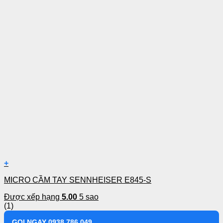
+
MICRO CẦM TAY SENNHEISER E845-S
Được xếp hạng
5.00
5 sao
(1)
GỌI NGAY 0938 786 049