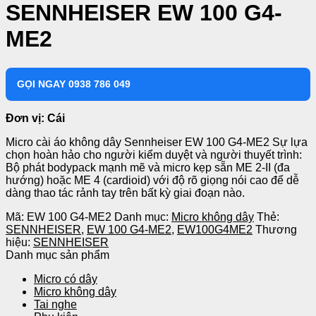
SENNHEISER EW 100 G4-
ME2
GỌI NGAY 0938 786 049
Đơn vị: Cái
Micro cài áo không dây Sennheiser EW 100 G4-ME2 Sự lựa
chọn hoàn hảo cho người kiểm duyệt và người thuyết trình:
Bộ phát bodypack mạnh mẽ và micro kẹp sẵn ME 2-II (đa
hướng) hoặc ME 4 (cardioid) với độ rõ giọng nói cao để dễ
dàng thao tác rảnh tay trên bất kỳ giai đoạn nào.
Mã:
EW 100 G4-ME2
Danh mục:
Micro không dây
Thẻ:
SENNHEISER
,
EW 100 G4-ME2
,
EW100G4ME2
Thương
hiệu:
SENNHEISER
Danh mục sản phẩm
Micro có dây
Micro không dây
Tai nghe