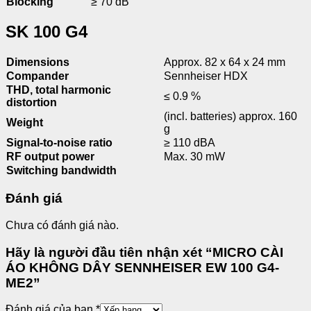
Blocking
≥ 70 dB
SK 100 G4
Dimensions
Approx. 82 x 64 x 24 mm
Compander
Sennheiser HDX
THD, total harmonic
≤ 0.9 %
distortion
(incl. batteries) approx. 160
Weight
g
Signal-to-noise ratio
≥ 110 dBA
RF output power
Max. 30 mW
Switching bandwidth
Đánh giá
Chưa có đánh giá nào.
Hãy là người đầu tiên nhận xét “MICRO CÀI
ÁO KHÔNG DÂY SENNHEISER EW 100 G4-
ME2”
Đánh giá của bạn
*